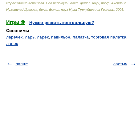
Ибрагимовна Керашева. Под редакцией докт. филол. наук, проф. Ачердана
Нуховича Абрегова, докт. филол. наук Нуха Туркубиевича Гишева.
.
2006
.
Игры ⚽
Нужно решить контрольную?
Синонимы
:
ларечек
,
ларь
,
ларёк
,
павильон
,
палатка
,
торговая палатка
,
ларек
лапшэ
ластыч