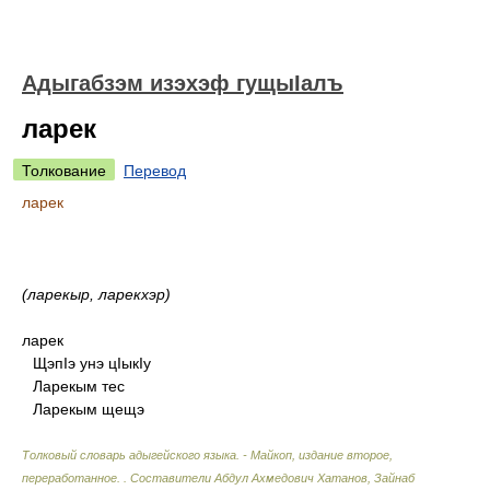
Адыгабзэм изэхэф гущыIалъ
ларек
Толкование
Перевод
ларек
(ларекыр, ларекхэр)
ларек
ЩэпIэ унэ цIыкIу
Ларекым тес
Ларекым щещэ
Толковый словарь адыгейского языка. - Майкоп, издание второе,
переработанное.
.
Составители Абдул Ахмедович Хатанов, Зайнаб