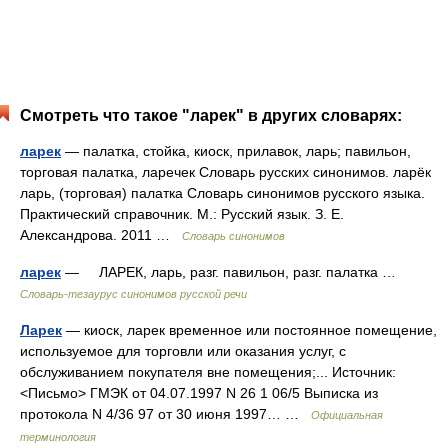
Смотреть что такое "ларек" в других словарях:
ларек
— палатка, стойка, киоск, прилавок, ларь; павильон,
торговая палатка, ларечек Словарь русских синонимов. ларёк
ларь, (торговая) палатка Словарь синонимов русского языка.
Практический справочник. М.: Русский язык. З. Е.
Александрова. 2011 …
Словарь синонимов
ларек
— ЛАРЕК, ларь, разг. павильон, разг. палатка …
Словарь-тезаурус синонимов русской речи
Ларек
— киоск, ларек временное или постоянное помещение,
используемое для торговли или оказания услуг, с
обслуживанием покупателя вне помещения;... Источник:
<Письмо> ГМЭК от 04.07.1997 N 26 1 06/5 Выписка из
протокола N 4/36 97 от 30 июня 1997… …
Официальная
терминология