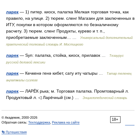
ларек
— 1) питер. киоск, палатка Мелкая торговая точка, как
правило, на улице. 2) тюрем. сленг Магазин для заключенных в
ИТУ, покупки в котором оформляются по безналичному
расчету. 3) тюрем. сленг Продукты, курево и т. п.,
приобретаемые заключенным… …
Универсальный дополнительный
практический толковый словарь И. Мостицкого
ларек
— Syn: палатка, стойка, киоск, прилавок …
Тезаурус
русской деловой лексики
ларек
— Кечкенә генә кибет, сату итү чатыры …
Татар теленең
аңлатмалы сүзлеге
ларек
— ЛАРЁК рька; м. Торговая палатка. Промтоварный л.
Продуктовый л. ◁ Ларёчный (см.) …
Энциклопедический словарь
© Академик, 2000-2026
18+
Обратная связь:
Техподдержка
,
Реклама на сайте
👣 Путешествия